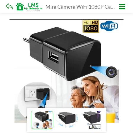
Mini Câmera WiFi 1080P Carregador USB Com Micro Câmera De Vídeo Gravação de Áudio