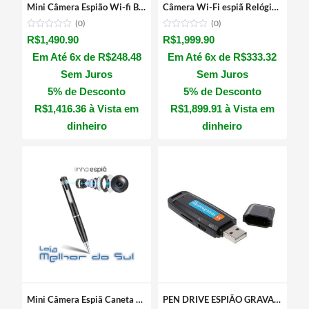
Mini Câmera Espião Wi-fi Bocal De Lâmpada E27 Branco
Câmera Wi-Fi espiã Relógio de parede escondido gravador de vídeo 1080P
(0)
(0)
R$
1,490.90
R$
1,999.90
Em Até 6x de
R$
248.48
Em Até 6x de
R$
333.32
Sem Juros
Sem Juros
5% de Desconto
5% de Desconto
R$
1,416.36
à Vista em
R$
1,899.91
à Vista em
dinheiro
dinheiro
Mini Câmera Espiã Caneta Gravador Full Hd Vídeo Audio 1080P
PEN DRIVE ESPIÃO GRAVADOR DE VOZ 8GB