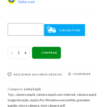
Saiba mais
Calcular Frete
Mini
COMPRAR
Câmera
WiFi
1080P
Carregador
COMPARAR
ADICIONAR AOS MEUS DESEJOS
USB
Com
Micro
Categoria:
Linha Espiã
Câmera
Tags:
câmera espiã
,
câmera espiã com internet
,
câmera espiã
De
longa duração
,
espiã cftv
,
filmadora escondida
,
gravador
Vídeo
espião
,
micro câmera
,
mini câmera wifi