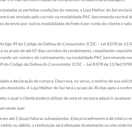
nstatadas as perfeitas condições do mesmo, a Loja Melhor do Sul enviará 
everá ser enviado pelo correio na modalidade PAC (encomenda normal dos
o de envio por outras modalidades de frete é por conta do cliente o valo
Artigo 49 do Código de Defesa do Consumidor (CDC – Lei 8.078 de 11/Set
a no prazo de até 07 dias corridos do recebimento, respeitando requisitos
 gerando um número de rastreamento, na modalidade PAC (encomenda norma
49 do Código de Defesa do Consumidor (CDC – Lei 8.078 de 11/Set/1990, 
bém a declaração de compra. Descreva, no verso, o motivo de sua solicit
to devolvido. A Loja Melhor do Sul terá o prazo de 30 dias após a confir
rete, o qual o cliente poderá utilizar de uma só vez para adquirir qualque
bservando que:
 em até 2 (duas) faturas subseqüentes. Este procedimento é de inteira r
rédito ou débito, a restituição será efetuada diretamente no site onde 