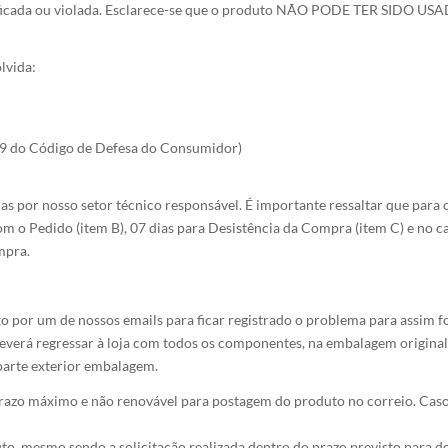
anificada ou violada. Esclarece-se que o produto NÃO PODE TER SIDO US
lvida:
 49 do Código de Defesa do Consumidor)
s por nosso setor técnico responsável. É importante ressaltar que para
 o Pedido (item B), 07 dias para Desistência da Compra (item C) e no c
mpra.
to por um de nossos emails para ficar registrado o problema para assim f
everá regressar à loja com todos os componentes, na embalagem original,
 parte exterior embalagem.
 prazo máximo e não renovável para postagem do produto no correio. Caso
to, mesmo sendo a solicitação realizada dentro do prazo previsto para 