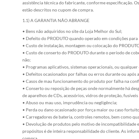
assistência técnica do fabricante, conforme especificação. O
estão descritos no cupom de compra.
1.1) A GARANTIA NÃO ABRANGE
• Bens não adquiridos no site da Loja Melhor do Sul;
• Defeito do PRODUTO quando operado em condições para as
• Custo de instalação, montagem ou colocação do PRODUTO
• Custo de conserto do PRODUTO durante o período de cobertu
não;
• Programas aplicativos, sistemas operacionais, ou qualquer
• Defeitos ocasionados por falhas ou erros durante ou após 
• Casos de mau funcionamento do produto por falha na confi
• Conserto ou reposição de peças onde normalmente há desga
de aparelhos de CDs, acessórios, vidros de proteção, fusíveis 
• Abuso ou mau uso, imprudência ou negligência;
• Perda ou dano ocasionado por força maior ou caso fortuito
• Carregadores de bateria, controles remotos, bem como qua
• Devolução de produtos pelo motivo de incompatibilidade en
propósitos é de inteira responsabilidade do cliente. As infor
compra.