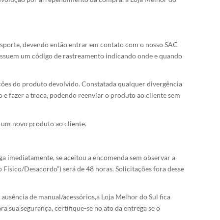
ansporte, devendo então entrar em contato com o nosso SAC
s possuem um código de rastreamento indicando onde e quando
ções do produto devolvido. Constatada qualquer divergência
o e fazer a troca, podendo reenviar o produto ao cliente sem
 um novo produto ao cliente.
rega imediatamente, se aceitou a encomenda sem observar a
Físico/Desacordo”) será de 48 horas. Solicitações fora desse
ausência de manual/acessórios,a Loja Melhor do Sul fica
ra sua segurança, certifique-se no ato da entrega se o