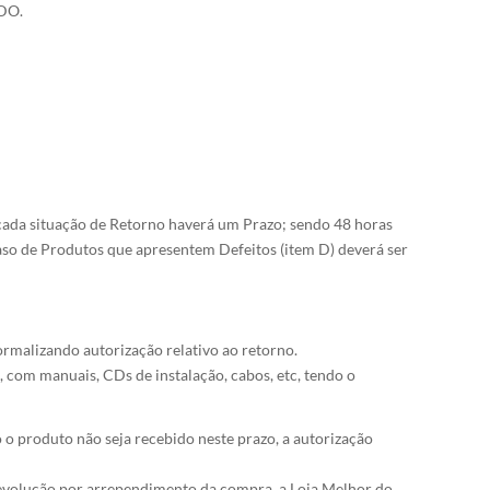
ADO.
 cada situação de Retorno haverá um Prazo; sendo 48 horas
aso de Produtos que apresentem Defeitos (item D) deverá ser
ormalizando autorização relativo ao retorno.
 com manuais, CDs de instalação, cabos, etc, tendo o
 o produto não seja recebido neste prazo, a autorização
devolução por arrependimento da compra, a Loja Melhor do