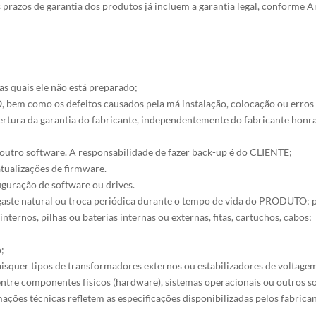
s prazos de garantia dos produtos já incluem a garantia legal, conforme
 quais ele não está preparado;
, bem como os defeitos causados pela má instalação, colocação ou er
ra da garantia do fabricante, independentemente do fabricante honrar o
 outro software. A responsabilidade de fazer back-up é do CLIENTE;
atualizações de firmware.
guração de software ou drives.
ste natural ou troca periódica durante o tempo de vida do PRODUTO; por
internos, pilhas ou baterias internas ou externas, fitas, cartuchos, cabos;
;
isquer tipos de transformadores externos ou estabilizadores de voltag
tre componentes físicos (hardware), sistemas operacionais ou outros so
mações técnicas refletem as especificações disponibilizadas pelos fabrica