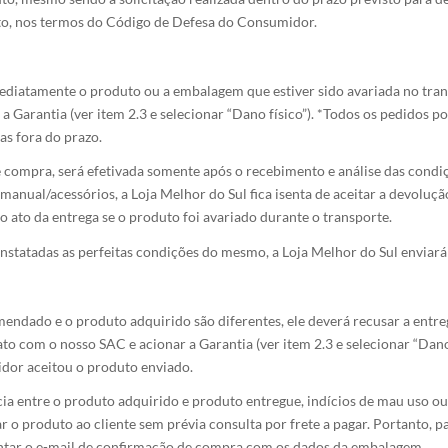
uto, nos termos do Código de Defesa do Consumidor.
 imediatamente o produto ou a embalagem que estiver sido avariada no tr
a Garantia (ver item 2.3 e selecionar “Dano físico”). *Todos os pedido
as fora do prazo.
 compra, será efetivada somente após o recebimento e análise das condi
manual/acessórios, a Loja Melhor do Sul fica isenta de aceitar a devoluçã
no ato da entrega se o produto foi avariado durante o transporte.
nstatadas as perfeitas condições do mesmo, a Loja Melhor do Sul enviará
mendado e o produto adquirido são diferentes, ele deverá recusar a ent
o com o nosso SAC e acionar a Garantia (ver item 2.3 e selecionar “Dano 
idor aceitou o produto enviado.
 entre o produto adquirido e produto entregue, indícios de mau uso ou 
r o produto ao cliente sem prévia consulta por frete a pagar. Portanto, pa
ontar o e-mail de confirmação de compra com os dados da embalagem.