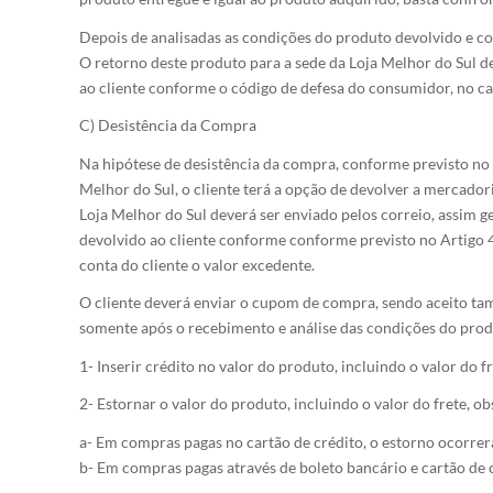
Depois de analisadas as condições do produto devolvido e co
O retorno deste produto para a sede da Loja Melhor do Sul d
ao cliente conforme o código de defesa do consumidor, no cas
C) Desistência da Compra
Na hipótese de desistência da compra, conforme previsto no 
Melhor do Sul, o cliente terá a opção de devolver a mercadori
Loja Melhor do Sul deverá ser enviado pelos correio, assim
devolvido ao cliente conforme conforme previsto no Artigo 
conta do cliente o valor excedente.
O cliente deverá enviar o cupom de compra, sendo aceito tam
somente após o recebimento e análise das condições do produ
1- Inserir crédito no valor do produto, incluindo o valor do f
2- Estornar o valor do produto, incluindo o valor do frete, o
a- Em compras pagas no cartão de crédito, o estorno ocorrerá
b- Em compras pagas através de boleto bancário e cartão de c