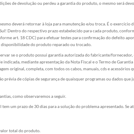
dições de devolução ou perdeu a garantia do produto, o mesmo será devo
esmo deverá retornar à loja para manutenção e/ou troca. É o exercício da 
Sul! Dentro do respectivo prazo estabelecido para cada produto, confo
nforme art. 18 CDC) para efetuar testes para confirmação do defeito apon
de disponibilidade do produto reparado ou trocado.
servar se o produto possui garantia autorizada do fabricante/fornecedor,
le indicada, mediante apresentação da Nota Fiscal e o Termo de Garantia
gem original, completa, com todos os cabos, manuais, cds e acessórios q
o prévia de cópias de segurança de quaisquer programas ou dados que ju
antias, como observaremos a seguir.
em um prazo de 30 dias para a solução do problema apresentado. Se até o
alor total do produto.