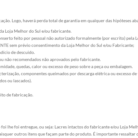
cação. Logo, haverá perda total de garantia em qualquer das hipóteses ab
 da Loja Melhor do Sul e/ou fabricante.
nserto feito por pessoal não autorizado formalmente (por escrito) pela L
IENTE sem prévio consentimento da Loja Melhor do Sul e/ou Fabricante;
dício de descuido.
 ou não recomendados não aprovados pelo fabricante.
midade, quedas, calor ou excesso de peso sobre a peça ou embalagem.
cterização, componentes queimados por descarga elétrica ou excesso de 
dos ou lascados).
ito de fabricação.
 lhe foi entregue, ou seja: Lacres intactos do fabricante e/ou Loja Mel
aisquer outros itens que façam parte do produto. É importante ressaltar