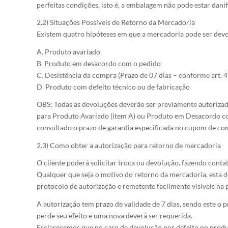
perfeitas condições, isto é, a embalagem não pode estar d
2.2) Situações Possíveis de Retorno da Mercadoria
Existem quatro hipóteses em que a mercadoria pode ser devo
A. Produto avariado
B. Produto em desacordo com o pedido
C. Desistência da compra (Prazo de 07 dias – conforme art.
D. Produto com defeito técnico ou de fabricação
OBS: Todas as devoluções deverão ser previamente autorizada
para Produto Avariado (item A) ou Produto em Desacordo com
consultado o prazo de garantia especificada no cupom de co
2.3) Como obter a autorização para retorno de mercadoria
O cliente poderá solicitar troca ou devolução, fazendo conta
Qualquer que seja o motivo do retorno da mercadoria, esta d
protocolo de autorização e remetente facilmente visíveis na
A autorização tem prazo de validade de 7 dias, sendo este o
perde seu efeito e uma nova deverá ser requerida.
Esclarecemos que no caso de devolução por defeito no produ