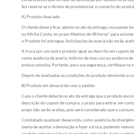
Sul reserva-se o direito de providenciar o conserto do prod
A) Produto Avariado
O cliente deverá ficar atento no ato da entrega, recusando
ou Minha Conta, no prazo Maximo de 48 horas* para acionar 
o Produto foi entregue. Solicitações de avaria não serão aceit
A troca por um outro produto igual ao descrito em cupom de
como ausência de avaria, indícios de mau uso ou ausência de 
prévia consulta. Portanto, para sua segurança, certifique-se 
Depois de analisadas as condições do produto devolvido e co
B) Produto em desacordo com o pedido
Caso o cliente detecte no ato da entrega que o produto enco
descrição do cupom de compra, o prazo para entrar em contat
prazo não serão aceitas, pois será considerado que o consum
Constatado qualquer desacordo, como ausência de divergência
isenta de aceitar a devolução e fazer a troca, podendo reenvia
produto entregue é igual ao produto adquirido, basta confr