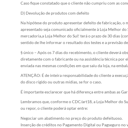
Caso fique constatado que o cliente não cumpriu com as con
D) Devolução de produtos com defeito
Na hipótese do produto apresentar defeito de fabricação, o m
apresentado seja comunicado oficialmente à Loja Melhor do 
mercadoria,a Loja Melhor do Sul! terá o prazo de 30 dias (co
sentido de lhe informar o resultado dos testes e a previsão 
§ único – Após os 7 dias do recebimento, o cliente deverá ob
diretamente com o fabricante ou na assistência técnica por e
enviada nas mesmas condições em que saiu da loja, na embala
ATENÇÃO: É de inteira responsabilidade do cliente a execuçã
do disco rígido ou outras mídias, se for o caso.
É importante esclarecer que há diferença entre ambas as Gar
Lembramos que, conforme o CDC/art18, a Loja Melhor do Sul t
ou repor, o cliente poderá optar entre:
Negociar um abatimento no preço do produto defeituoso.
Inserção de créditos no Pagamento Digital ou Pagseguro no v