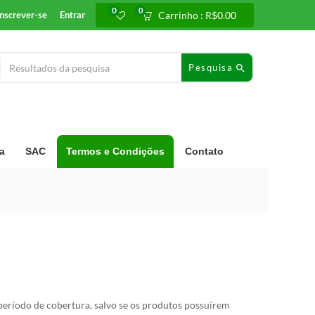
0
0
Inscrever-se
Entrar
Carrinho :
R$
0.00
Pesquisa
a
SAC
Termos e Condições
Contato
período de cobertura, salvo se os produtos possuírem