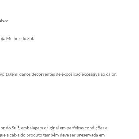
aixo:
oja Melhor do Sul.
voltagem, danos decorrentes de exposição excessiva ao calor,
hor do Sul!, embalagem original em perfeitas condições e
 que a caixa do produto também deve ser preservada em