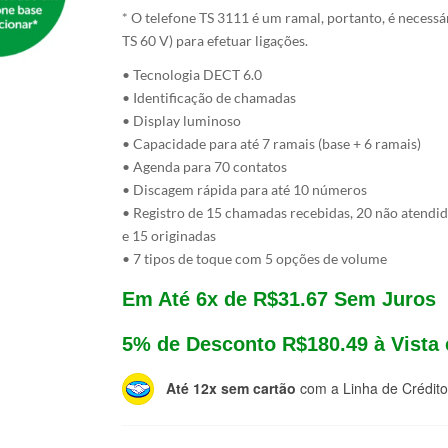
* O telefone TS 3111 é um ramal, portanto, é necessá
TS 60 V) para efetuar ligações.
• Tecnologia DECT 6.0
• Identificação de chamadas
• Display luminoso
• Capacidade para até 7 ramais (base + 6 ramais)
• Agenda para 70 contatos
• Discagem rápida para até 10 números
• Registro de 15 chamadas recebidas, 20 não atendi
e 15 originadas
• 7 tipos de toque com 5 opções de volume
Em Até 6x de
R$
31.67
Sem Juros
5% de Desconto
R$
180.49
à Vista
Até 12x sem cartão
com a Linha de Crédito