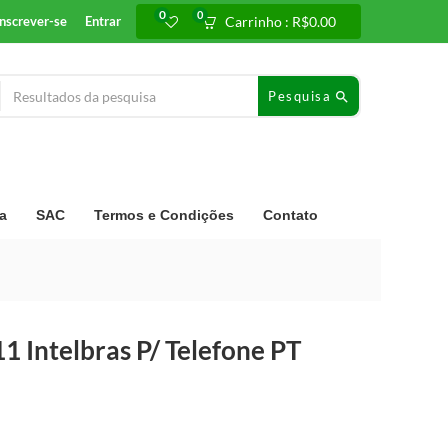
0
0
Inscrever-se
Entrar
Carrinho :
R$
0.00
Pesquisa
a
SAC
Termos e Condições
Contato
1 Intelbras P/ Telefone PT