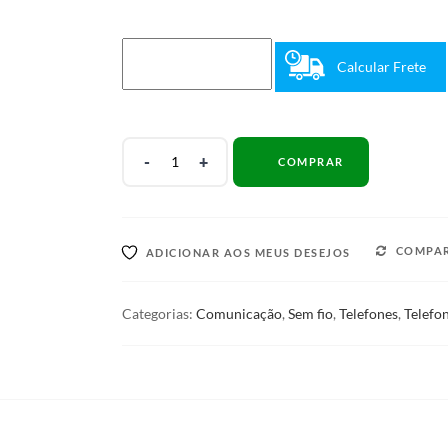
Calcular Frete
Ramal
COMPRAR
Sem
Fio
Digital
Ts
COMPA
ADICIONAR AOS MEUS DESEJOS
3111
Intelbras
P/
Categorias:
Comunicação
,
Sem fio
,
Telefones
,
Telefo
Telefone
PT
quantidade