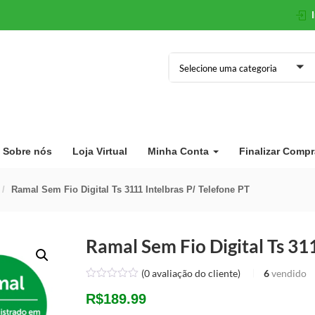
Selecione uma categoria
Sobre nós
Loja Virtual
Minha Conta
Finalizar Compr
Ramal Sem Fio Digital Ts 3111 Intelbras P/ Telefone PT
Ramal Sem Fio Digital Ts 311
(
0
avaliação do cliente)
6
vendido
R$
189.99