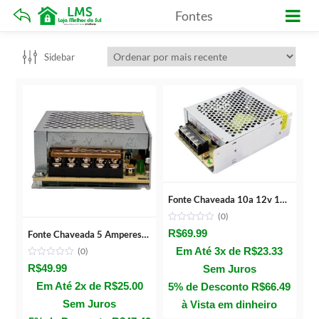
Fontes
Sidebar
Fonte Chaveada 10a 12v 120w Bivolt
(0)
R$
69.99
Fonte Chaveada 5 Amperes 60w 12v
Em Até 3x de
R$
23.33
(0)
R$
49.99
Sem Juros
Em Até 2x de
R$
25.00
5% de Desconto
R$
66.49
Sem Juros
à Vista em dinheiro