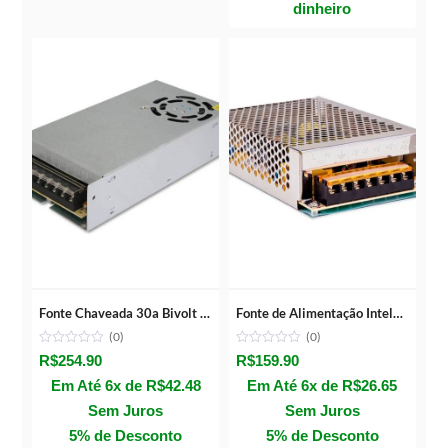
dinheiro
Fonte Chaveada 30a Bivolt Colmeia 360w Cftv 12v
Fonte de Alimentação Intelbras EFM 1210 10A
(0)
(0)
R$
254.90
R$
159.90
Em Até 6x de
R$
42.48
Em Até 6x de
R$
26.65
Sem Juros
Sem Juros
5% de Desconto
5% de Desconto