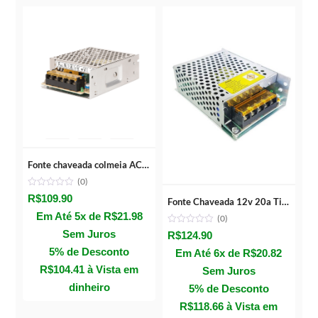
Fonte chaveada colmeia AC/DC 12,8V 5A metálica – Intelbras EFM 1205 G2
(0)
R$
109.90
Fonte Chaveada 12v 20a Tipo Colmeia Para Câmera De Segurança
Em Até 5x de
R$
21.98
(0)
Sem Juros
R$
124.90
5% de Desconto
Em Até 6x de
R$
20.82
R$
104.41
à Vista em
Sem Juros
dinheiro
5% de Desconto
R$
118.66
à Vista em