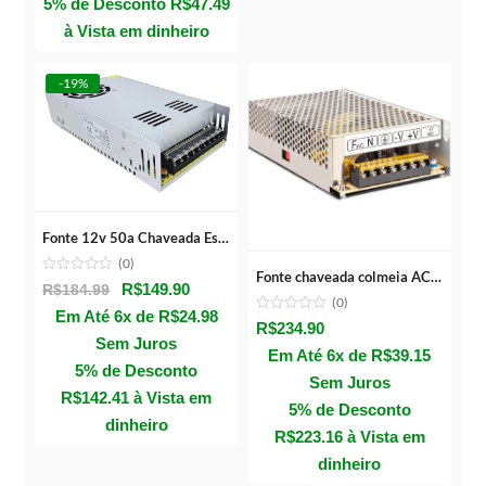
5% de Desconto
R$
47.49
à Vista em dinheiro
-19%
Fonte 12v 50a Chaveada Estabilizada Bivolt C/ Cooler
(0)
Fonte chaveada colmeia AC/DC 12,8V 15A metálica – Intelbras EFM 1215 G2
O
O
R$
149.90
R$
184.99
(0)
preço
preço
Em Até 6x de
R$
24.98
R$
234.90
original
atual
Sem Juros
Em Até 6x de
R$
39.15
era:
é:
5% de Desconto
Sem Juros
R$184.99.
R$149.90.
R$
142.41
à Vista em
5% de Desconto
dinheiro
R$
223.16
à Vista em
dinheiro