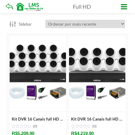
Full HD
Sidebar
Kit DVR 16 Canais full HD 1080p Mhdx 1316 Intelbras C/ 16 Câmeras Dome 20m IR + HD 1TB
Kit DVR 16 Canais full HD 1080p Mhdx 1316 Intelbras C/ 10 Câmeras Dome 20m IR + HD 1TB
(0)
(0)
R$
5,209.90
R$
4,219.90