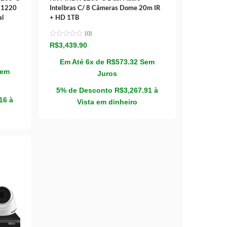
 1220
Intelbras C/ 8 Câmeras Dome 20m IR
al
+ HD 1TB
(0)
R$
3,439.90
Em Até 6x de
R$
573.32
Sem
Sem
Juros
5% de Desconto
R$
3,267.91
à
.16
à
Vista em dinheiro