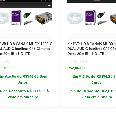
 DVR HD 8 CANAIS MHDX 1208-C
Kit DVR HD 8 CANAIS MHDX 
L AUDIO Intelbras C/ 6 Câmeras
DUAL AUDIO Intelbras C/ 4 Câ
e 20m IR + HD 1TB
Dome 20m IR + HD 1TB
(0)
(0)
,279.90
R$
2,964.90
Em Até 6x de
R$
546.65
Sem
Em Até 6x de
R$
494.15
Juros
Juros
% de Desconto
R$
3,115.91
à
5% de Desconto
R$
2,816
Vista em dinheiro
Vista em dinheiro