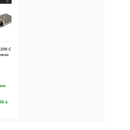
1208-C
meras
Sem
.66
à