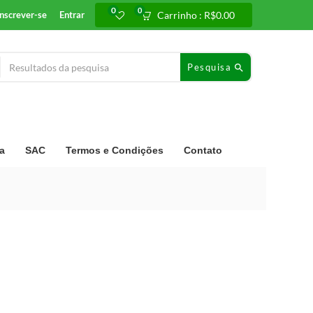
0
0
Inscrever-se
Entrar
Carrinho :
R$
0.00
Pesquisa
a
SAC
Termos e Condições
Contato