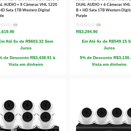
L AUDIO + 8 Câmeras VHL 1220
DUAL AUDIO + 6 Câmeras VHL
 HD Sata 1TB Western Digital
B + HD Sata 1TB Western Digit
ple
Purple
(0)
(0)
,619.90
R$
3,294.90
Em Até 6x de
R$
603.32
Sem
Em Até 6x de
R$
549.15
Juros
Juros
% de Desconto
R$
3,438.91
à
5% de Desconto
R$
3,130
Vista em dinheiro
Vista em dinheiro