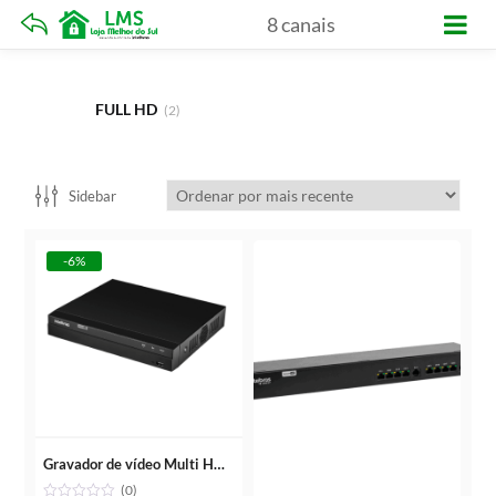
8 canais
FULL HD
(2)
Sidebar
-6%
Gravador de vídeo Multi HD com 8 canais – MHDX 1308
(0)