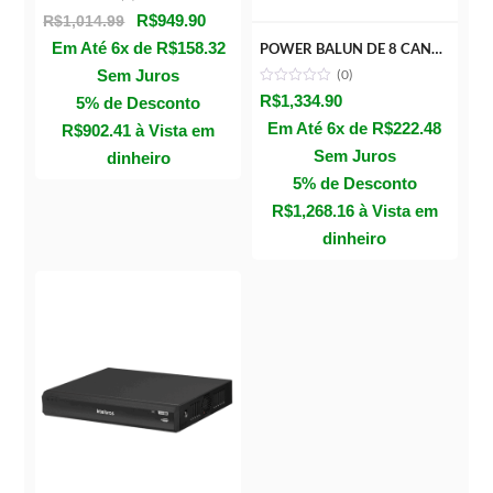
O
O
R$
949.90
R$
1,014.99
preço
preço
Em Até 6x de
R$
158.32
POWER BALUN DE 8 CANAIS – VB 1008 WP
original
atual
(0)
Sem Juros
R$
1,334.90
era:
é:
5% de Desconto
Em Até 6x de
R$
222.48
R$1,014.99.
R$949.90.
R$
902.41
à Vista em
Sem Juros
dinheiro
5% de Desconto
R$
1,268.16
à Vista em
dinheiro