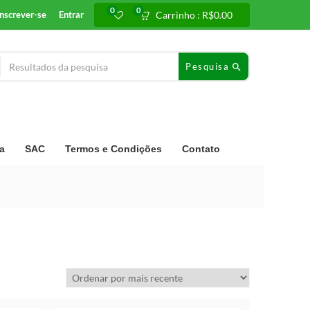
0
0
Inscrever-se
Entrar
Carrinho :
R$
0.00
Pesquisa
a
SAC
Termos e Condições
Contato