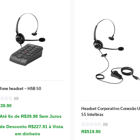
efone headset – HSB 50
(0)
239.90
Headset Corporativo Conexão U
55 Intelbras
Até 6x de
R$
39.98
Sem Juros
(0)
de Desconto
R$
227.91
à Vista
R$
519.90
em dinheiro